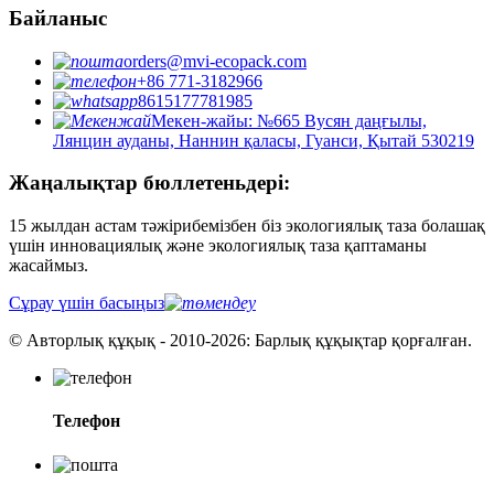
Байланыс
orders@mvi-ecopack.com
+86 771-3182966
8615177781985
Мекен-жайы: №665 Вусян даңғылы,
Лянцин ауданы, Наннин қаласы, Гуанси, Қытай 530219
Жаңалықтар бюллетеньдері:
15 жылдан астам тәжірибемізбен біз экологиялық таза болашақ
үшін инновациялық және экологиялық таза қаптаманы
жасаймыз.
Сұрау үшін басыңыз
© Авторлық құқық - 2010-2026: Барлық құқықтар қорғалған.
Телефон