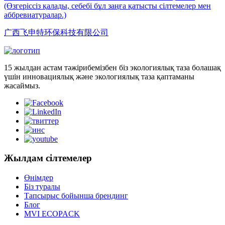
(Өзгеріссіз қалады, себебі бұл заңға қатысты сілтемелер мен
аббревиатуралар.)
广西飞申特环保科技有限公司
15 жылдан астам тәжірибемізбен біз экологиялық таза болашақ
үшін инновациялық және экологиялық таза қаптаманы
жасаймыз.
Жылдам сілтемелер
Өнімдер
Біз туралы
Тапсырыс бойынша брендинг
Блог
MVI ECOPACK