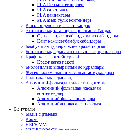
PLA Deli контейнерлері
PLA салат ыдысы
PLA қақпақтары
PLA азық-түлік контейнері
Қайта өңделетін қағаз стакандар
Экологиялық таза ішуге арналған сабандар
Су негізіндегі жабынды қағаз сабандары
Қант қамысы/бамбук сабандары
Бамбук шампурлары және араластырғыш
Биологиялық ыдырайтын шыныаяқ қақпақтары
Крафт қағаз контейнерлері
Крафт қағаз пакеті
Биологиялық ыдырайтын ас құралдары
Жүгері крахмалынан жасалған ас құралдары
Пластикалық ыдыс-аяқ
Алюминий фольгадан жасалған қаптама
Алюминий фольгадан жасалған
контейнерлер
Алюминий фольга орамдары
Алюминийден жасалған фольга
Біз туралы
Біздің әңгімеміз
Көрме
НЕГЕ MVI
MVI ECOPACK командасы