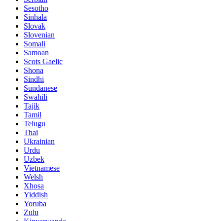
Sesotho
Sinhala
Slovak
Slovenian
Somali
Samoan
Scots Gaelic
Shona
Sindhi
Sundanese
Swahili
Tajik
Tamil
Telugu
Thai
Ukrainian
Urdu
Uzbek
Vietnamese
Welsh
Xhosa
Yiddish
Yoruba
Zulu