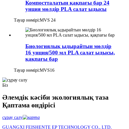
Компостталатын қақпағы бар 24
унция мөлдір PLA салат ыдысы
Тауар нөмірі:
MVS 24
Биологиялық ыдырайтын мөлдір
16 унция/500 мл PLA салат ыдысы,
қақпағы бар
Тауар нөмірі:
MVS16
Біз
Әлемдік кәсіби экологиялық таза
Қаптама өндірісі
сұрау салу
GUANGXI FEISHENTE EP TECHNOLOGY CO., LTD.