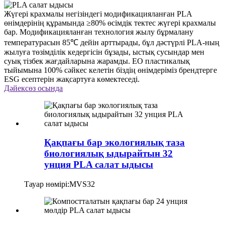
Жүгері крахмалы негізіндегі модификацияланған PLA
өнімдерінің құрамында ≥80% өсімдік тектес жүгері крахмалы
бар. Модификацияланған технология жылу бұрмалану
температурасын 85℃ дейін арттырады, бұл дәстүрлі PLA-ның
жылуға төзімділік кедергісін бұзады, ыстық сусындар мен
суық тізбек жағдайларына жарамды. ЕО пластикалық
тыйымына 100% сәйкес келетін біздің өнімдеріміз брендтерге
ESG есептерін жақсартуға көмектеседі.
Дәйексөз осында
Қақпағы бар экологиялық таза
биологиялық ыдырайтын 32
унция PLA салат ыдысы
Тауар нөмірі:
MVS32