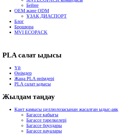
Бейне
OEM және ODM
ҰЗАҚ ДИАСПОРТ
Блог
Брошюра
MVI ECOPACK
PLA салат ыдысы
Үй
Өнімдер
Жаңа PLA өнімдері
PLA салат ыдысы
Жылдам таңдау
Қант қамысы целлюлозасынан жасалған ыдыс-аяқ
Багассе қабығы
Багассе тәрелкелері
Багассе боулдары
Багассе науалары