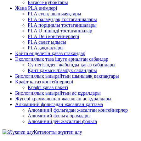
Багассе кубоктары
Жаңа PLA өнімдері
PLA суық шыныаяқтары
PLA балмұздақ тостағаншалары
PLA порциялы тостағаншалары
PLA U пішінді тостағаншалар
PLA Deli контейнерлері
PLA салат ыдысы
PLA қақпақтары
Қайта өңделетін қағаз стакандар
Экологиялық таза ішуге арналған сабандар
Су негізіндегі жабынды қағаз сабандары
Қант қамысы/бамбук сабандары
Биологиялық ыдырайтын шыныаяқ қақпақтары
Крафт қағаз контейнерлері
Крафт қағаз пакеті
Биологиялық ыдырайтын ас құралдары
Жүгері крахмалынан жасалған ас құралдары
Алюминий фольгадан жасалған қаптама
Алюминий фольгадан жасалған контейнерлер
Алюминий фольга орамдары
Алюминийден жасалған фольга
Каталогты жүктеп алу