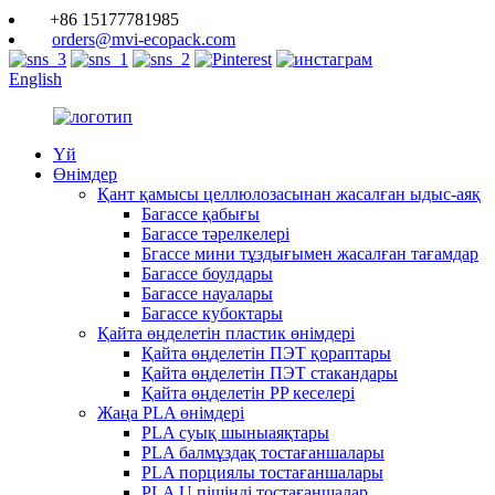
+86 15177781985
orders@mvi-ecopack.com
English
Үй
Өнімдер
Қант қамысы целлюлозасынан жасалған ыдыс-аяқ
Багассе қабығы
Багассе тәрелкелері
Бгассе мини тұздығымен жасалған тағамдар
Багассе боулдары
Багассе науалары
Багассе кубоктары
Қайта өңделетін пластик өнімдері
Қайта өңделетін ПЭТ қораптары
Қайта өңделетін ПЭТ стакандары
Қайта өңделетін PP кеселері
Жаңа PLA өнімдері
PLA суық шыныаяқтары
PLA балмұздақ тостағаншалары
PLA порциялы тостағаншалары
PLA U пішінді тостағаншалар