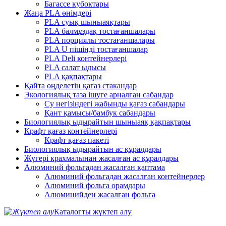
Багассе кубоктары
Жаңа PLA өнімдері
PLA суық шыныаяқтары
PLA балмұздақ тостағаншалары
PLA порциялы тостағаншалары
PLA U пішінді тостағаншалар
PLA Deli контейнерлері
PLA салат ыдысы
PLA қақпақтары
Қайта өңделетін қағаз стакандар
Экологиялық таза ішуге арналған сабандар
Су негізіндегі жабынды қағаз сабандары
Қант қамысы/бамбук сабандары
Биологиялық ыдырайтын шыныаяқ қақпақтары
Крафт қағаз контейнерлері
Крафт қағаз пакеті
Биологиялық ыдырайтын ас құралдары
Жүгері крахмалынан жасалған ас құралдары
Алюминий фольгадан жасалған қаптама
Алюминий фольгадан жасалған контейнерлер
Алюминий фольга орамдары
Алюминийден жасалған фольга
Каталогты жүктеп алу