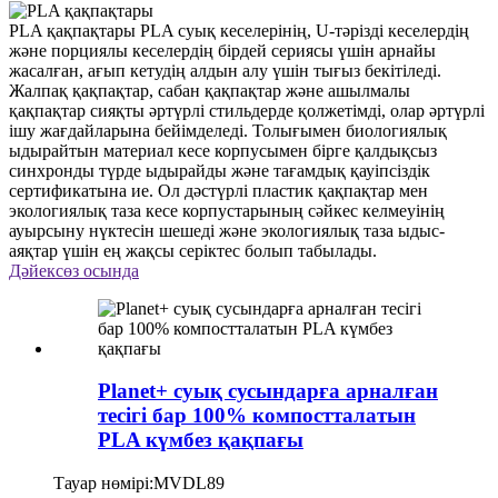
PLA қақпақтары PLA суық кеселерінің, U-тәрізді кеселердің
және порциялы кеселердің бірдей сериясы үшін арнайы
жасалған, ағып кетудің алдын алу үшін тығыз бекітіледі.
Жалпақ қақпақтар, сабан қақпақтар және ашылмалы
қақпақтар сияқты әртүрлі стильдерде қолжетімді, олар әртүрлі
ішу жағдайларына бейімделеді. Толығымен биологиялық
ыдырайтын материал кесе корпусымен бірге қалдықсыз
синхронды түрде ыдырайды және тағамдық қауіпсіздік
сертификатына ие. Ол дәстүрлі пластик қақпақтар мен
экологиялық таза кесе корпустарының сәйкес келмеуінің
ауырсыну нүктесін шешеді және экологиялық таза ыдыс-
аяқтар үшін ең жақсы серіктес болып табылады.
Дәйексөз осында
Planet+ суық сусындарға арналған
тесігі бар 100% компостталатын
PLA күмбез қақпағы
Тауар нөмірі:
MVDL89