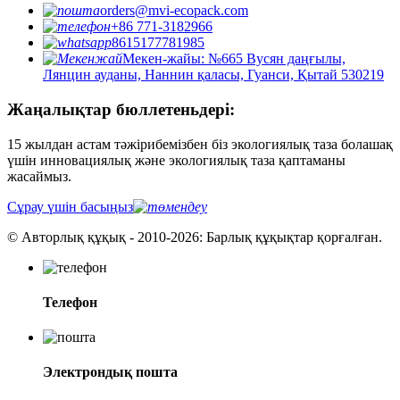
orders@mvi-ecopack.com
+86 771-3182966
8615177781985
Мекен-жайы: №665 Вусян даңғылы,
Лянцин ауданы, Наннин қаласы, Гуанси, Қытай 530219
Жаңалықтар бюллетеньдері:
15 жылдан астам тәжірибемізбен біз экологиялық таза болашақ
үшін инновациялық және экологиялық таза қаптаманы
жасаймыз.
Сұрау үшін басыңыз
© Авторлық құқық - 2010-2026: Барлық құқықтар қорғалған.
Телефон
Электрондық пошта