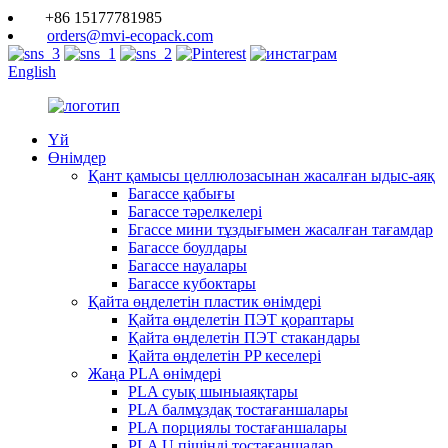
+86 15177781985
orders@mvi-ecopack.com
English
Үй
Өнімдер
Қант қамысы целлюлозасынан жасалған ыдыс-аяқ
Багассе қабығы
Багассе тәрелкелері
Бгассе мини тұздығымен жасалған тағамдар
Багассе боулдары
Багассе науалары
Багассе кубоктары
Қайта өңделетін пластик өнімдері
Қайта өңделетін ПЭТ қораптары
Қайта өңделетін ПЭТ стакандары
Қайта өңделетін PP кеселері
Жаңа PLA өнімдері
PLA суық шыныаяқтары
PLA балмұздақ тостағаншалары
PLA порциялы тостағаншалары
PLA U пішінді тостағаншалар