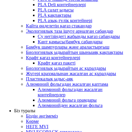
PLA Deli контейнерлері
PLA салат ыдысы
PLA қақпақтары
PLA азық-түлік контейнері
Қайта өңделетін қағаз стакандар
Экологиялық таза ішуге арналған сабандар
Су негізіндегі жабынды қағаз сабандары
Қант қамысы/бамбук сабандары
Бамбук шампурлары және араластырғыш
Биологиялық ыдырайтын шыныаяқ қақпақтары
Крафт қағаз контейнерлері
Крафт қағаз пакеті
Биологиялық ыдырайтын ас құралдары
Жүгері крахмалынан жасалған ас құралдары
Пластикалық ыдыс-аяқ
Алюминий фольгадан жасалған қаптама
Алюминий фольгадан жасалған
контейнерлер
Алюминий фольга орамдары
Алюминийден жасалған фольга
Біз туралы
Біздің әңгімеміз
Көрме
НЕГЕ MVI
MVI ECOPACK командасы