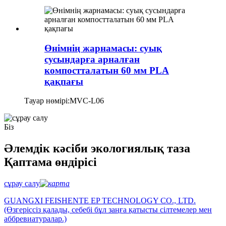
Өнімнің жарнамасы: суық
сусындарға арналған
компостталатын 60 мм PLA
қақпағы
Тауар нөмірі:
MVC-L06
Біз
Әлемдік кәсіби экологиялық таза
Қаптама өндірісі
сұрау салу
GUANGXI FEISHENTE EP TECHNOLOGY CO., LTD.
(Өзгеріссіз қалады, себебі бұл заңға қатысты сілтемелер мен
аббревиатуралар.)