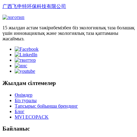
广西飞申特环保科技有限公司
15 жылдан астам тәжірибемізбен біз экологиялық таза болашақ
үшін инновациялық және экологиялық таза қаптаманы
жасаймыз.
Жылдам сілтемелер
Өнімдер
Біз туралы
Тапсырыс бойынша брендинг
Блог
MVI ECOPACK
Байланыс