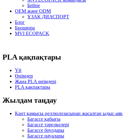
Бейне
OEM және ODM
ҰЗАҚ ДИАСПОРТ
Блог
Брошюра
MVI ECOPACK
PLA қақпақтары
Үй
Өнімдер
Жаңа PLA өнімдері
PLA қақпақтары
Жылдам таңдау
Қант қамысы целлюлозасынан жасалған ыдыс-аяқ
Багассе қабығы
Багассе тәрелкелері
Багассе боулдары
Багассе науалары