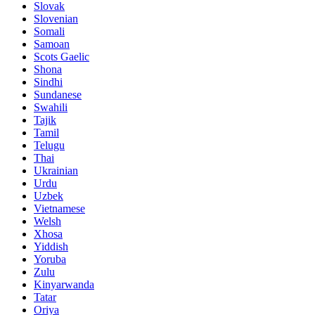
Slovak
Slovenian
Somali
Samoan
Scots Gaelic
Shona
Sindhi
Sundanese
Swahili
Tajik
Tamil
Telugu
Thai
Ukrainian
Urdu
Uzbek
Vietnamese
Welsh
Xhosa
Yiddish
Yoruba
Zulu
Kinyarwanda
Tatar
Oriya