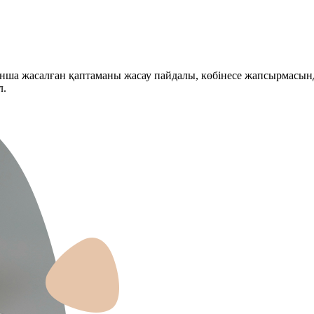
ынша жасалған қаптаманы жасау пайдалы, көбінесе жапсырмасынд
л.