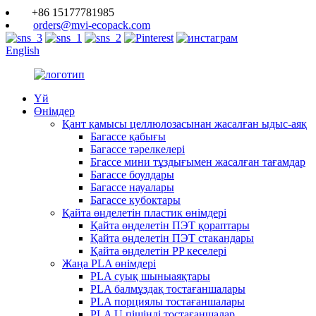
+86 15177781985
orders@mvi-ecopack.com
English
Үй
Өнімдер
Қант қамысы целлюлозасынан жасалған ыдыс-аяқ
Багассе қабығы
Багассе тәрелкелері
Бгассе мини тұздығымен жасалған тағамдар
Багассе боулдары
Багассе науалары
Багассе кубоктары
Қайта өңделетін пластик өнімдері
Қайта өңделетін ПЭТ қораптары
Қайта өңделетін ПЭТ стакандары
Қайта өңделетін PP кеселері
Жаңа PLA өнімдері
PLA суық шыныаяқтары
PLA балмұздақ тостағаншалары
PLA порциялы тостағаншалары
PLA U пішінді тостағаншалар