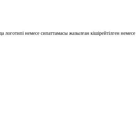
а логотипі немесе сипаттамасы жазылған кішірейтілген немесе