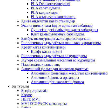
PLA Deli контейнерлері
PLA салат ыдысы
PLA қақпақтары
PLA азық-түлік контейнері
Қайта өңделетін қағаз стакандар
Экологиялық таза ішуге арналған сабандар
Су негізіндегі жабынды қағаз сабандары
Қант қамысы/бамбук сабандары
Бамбук шампурлары және араластырғыш
Биологиялық ыдырайтын шыныаяқ қақпақтары
Крафт қағаз контейнерлері
Крафт қағаз пакеті
Биологиялық ыдырайтын ас құралдары
Жүгері крахмалынан жасалған ас құралдары
Пластикалық ыдыс-аяқ
Алюминий фольгадан жасалған қаптама
Алюминий фольгадан жасалған контейнерлер
Алюминий фольга орамдары
Алюминийден жасалған фольга
Біз туралы
Біздің әңгімеміз
Көрме
НЕГЕ MVI
MVI ECOPACK командасы
Бейне