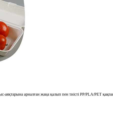
с-аяқтарына арналған жаңа қалып пен тиісті PP/PLA/PET қақпағ