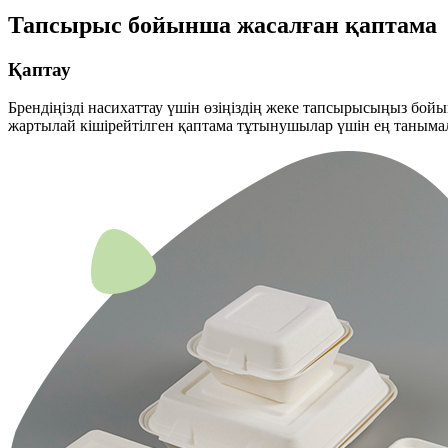
Тапсырыс бойынша жасалған қаптама
Қаптау
Брендіңізді насихаттау үшін өзіңіздің жеке тапсырысыңыз бой
жартылай кішірейтілген қаптама тұтынушылар үшін ең таныма