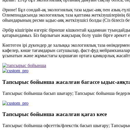
Әрине! Бұл сондай-ақ экологиялық таза ыдыс-аяқ пен азық-түлі
Олимпиадасында экологиялық таза қаптама жеткізушілерінің б
ойындарының ресми ыдыс-аяқ жеткізушісі болды (Сіз білесіз бе
Әрбір кішігірім өзгеріс бірнеше кішкентай қадамнан туындайды.
қатарындамыз. Біз барлығын жақсырақ болу үшін бірге әрекет 
Көптеген ірі дүкендер де халыққа экологиялық таза өнімдермен қ
кафелер, көше тағамдарын сатушылар, фаст-фуд мейрамханалары
ұсынатын және жұмыстағы қоршаған ортаға қамқорлық жасайты
Тапсырыс бойынша жасалған багассе ыдыс-аяқт
Тапсырыс бойынша басып шығару; Тапсырыс бойынша бедерле
Тапсырыс бойынша жасалған қағаз кесе
Тапсырыс бойынша офсеттік/флекстік басып шығару; Тапсыр