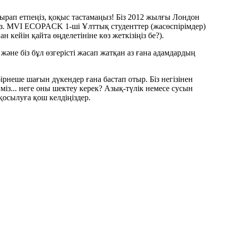
сырап етпеңіз, қоқыс тастамаңыз! Біз 2012 жылғы Лондон
із. MVI ECOPACK 1-ші Ұлттық студенттер (жасөспірімдер)
кейін қайта өңделетініне көз жеткізіңіз бе?).
және біз бұл өзгерісті жасап жатқан аз ғана адамдардың
бірнеше шағын дүкендер ғана бастап отыр. Біз негізінен
з... неге оны шектеу керек? Азық-түлік немесе сусын
осылуға қош келдіңіздер.