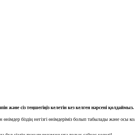
пін және сіз теңшегіңіз келетін кез келген нәрсені қолдаймыз.
німдер біздің негізгі өнімдеріміз болып табылады және осы колл
да бұл сіздің тұжырымдамаңызға толық сәйкес келеді!