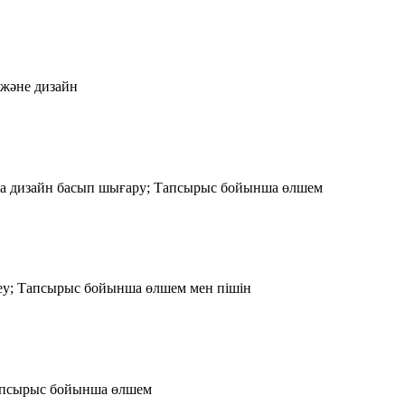
және дизайн
а дизайн басып шығару; Тапсырыс бойынша өлшем
еу; Тапсырыс бойынша өлшем мен пішін
апсырыс бойынша өлшем