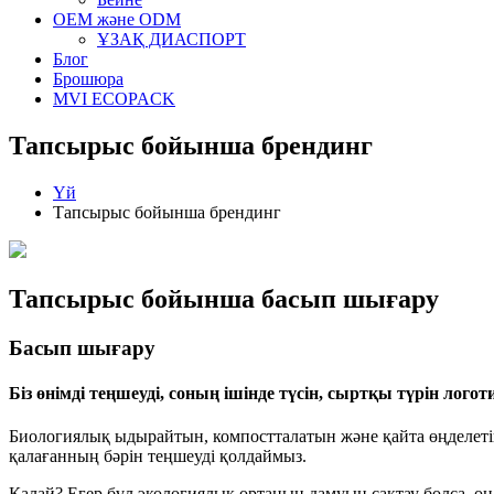
OEM және ODM
ҰЗАҚ ДИАСПОРТ
Блог
Брошюра
MVI ECOPACK
Тапсырыс бойынша брендинг
Үй
Тапсырыс бойынша брендинг
Тапсырыс бойынша басып шығару
Басып шығару
Біз өнімді теңшеуді, соның ішінде түсін, сыртқы түрін логоти
Биологиялық ыдырайтын, компостталатын және қайта өңделетін ө
қалағанның бәрін теңшеуді қолдаймыз.
Қалай? Егер бұл экологиялық ортаның дамуын сақтау болса, он