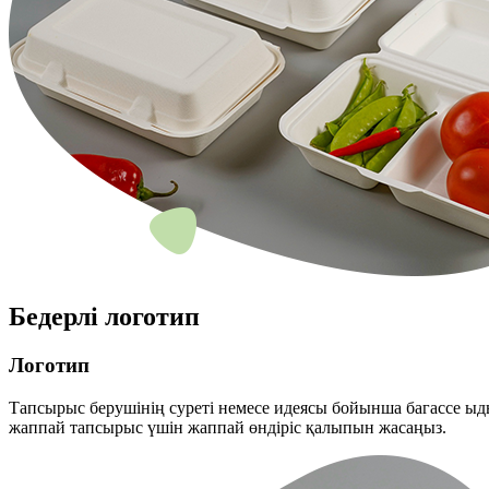
Бедерлі логотип
Логотип
Тапсырыс берушінің суреті немесе идеясы бойынша багассе ыды
жаппай тапсырыс үшін жаппай өндіріс қалыпын жасаңыз.