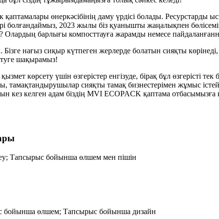
к қаптамалары өнеркәсібінің даму үрдісі болады. Ресурстарды ы
ірі болғандаймыз, 2023 жылы біз қуанышты жаңалықпен бөлісем
? Олардың барлығы компосттауға жарамды немесе пайдаланғаннан 
 Бізге нағыз сиқыр күтпеген жерлерде болатын сияқты көрінеді, 
етуге шақырамыз!
ызмет көрсету үшін өзгерістер енгізуде, бірақ бұл өзгерісті тек 
, тамақтандырушылар сияқты тамақ бизнестерімен жұмыс істеймі
н кез келген адам біздің MVI ECOPACK қаптама отбасымызға қ
ары
у; Тапсырыс бойынша өлшем мен пішін
ыс бойынша өлшем; Тапсырыс бойынша дизайн