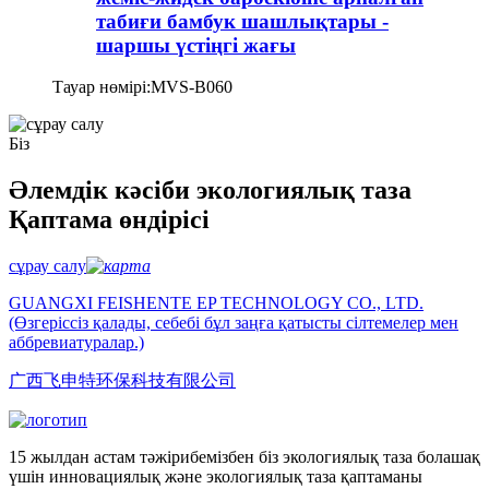
табиғи бамбук шашлықтары -
шаршы үстіңгі жағы
Тауар нөмірі:
MVS-B060
Біз
Әлемдік кәсіби экологиялық таза
Қаптама өндірісі
сұрау салу
GUANGXI FEISHENTE EP TECHNOLOGY CO., LTD.
(Өзгеріссіз қалады, себебі бұл заңға қатысты сілтемелер мен
аббревиатуралар.)
广西飞申特环保科技有限公司
15 жылдан астам тәжірибемізбен біз экологиялық таза болашақ
үшін инновациялық және экологиялық таза қаптаманы