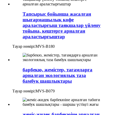
Тапсырыс бойынша жасалған
шығармашылық кофе
араластырғыш таяқшалар үйлену
тойына, кештерге арналған
араластырғыштар
Тауар нөмірі:
MVS-B180
барбекю, жемістер, тағамдарға
арналған экологиялық таза
бамбук шашлықтары
Тауар нөмірі:
MVS-B079
жеміс-жидек барбекюіне арналған