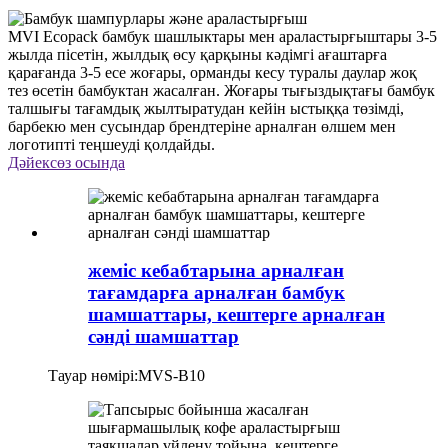
MVI Ecopack бамбук шашлыктары мен араластырғыштары 3-5
жылда пісетін, жылдық өсу қарқыны кәдімгі ағаштарға
қарағанда 3-5 есе жоғары, орманды кесу туралы даулар жоқ
тез өсетін бамбуктан жасалған. Жоғары тығыздықтағы бамбук
талшығы тағамдық жылтыратудан кейін ыстыққа төзімді,
барбекю мен сусындар брендтеріне арналған өлшем мен
логотипті теңшеуді қолдайды.
Дәйексөз осында
жеміс кебабтарына арналған
тағамдарға арналған бамбук
шамшаттары, кештерге арналған
сәнді шамшаттар
Тауар нөмірі:
MVS-B10