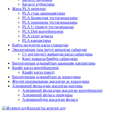
Багассе кубоктары
Жаңа PLA өнімдері
PLA суық шыныаяқтары
PLA балмұздақ тостағаншалары
PLA порциялы тостағаншалары
PLA U пішінді тостағаншалар
PLA Deli контейнерлері
PLA салат ыдысы
PLA қақпақтары
Қайта өңделетін қағаз стакандар
Экологиялық таза ішуге арналған сабандар
Су негізіндегі жабынды қағаз сабандары
Қант қамысы/бамбук сабандары
Биологиялық ыдырайтын шыныаяқ қақпақтары
Крафт қағаз контейнерлері
Крафт қағаз пакеті
Биологиялық ыдырайтын ас құралдары
Жүгері крахмалынан жасалған ас құралдары
Алюминий фольгадан жасалған қаптама
Алюминий фольгадан жасалған контейнерлер
Алюминий фольга орамдары
Алюминийден жасалған фольга
Каталогты жүктеп алу