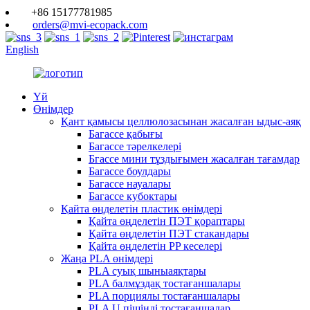
+86 15177781985
orders@mvi-ecopack.com
English
Үй
Өнімдер
Қант қамысы целлюлозасынан жасалған ыдыс-аяқ
Багассе қабығы
Багассе тәрелкелері
Бгассе мини тұздығымен жасалған тағамдар
Багассе боулдары
Багассе науалары
Багассе кубоктары
Қайта өңделетін пластик өнімдері
Қайта өңделетін ПЭТ қораптары
Қайта өңделетін ПЭТ стакандары
Қайта өңделетін PP кеселері
Жаңа PLA өнімдері
PLA суық шыныаяқтары
PLA балмұздақ тостағаншалары
PLA порциялы тостағаншалары
PLA U пішінді тостағаншалар