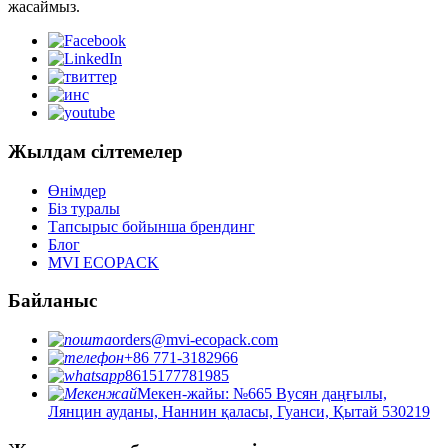
жасаймыз.
Жылдам сілтемелер
Өнімдер
Біз туралы
Тапсырыс бойынша брендинг
Блог
MVI ECOPACK
Байланыс
orders@mvi-ecopack.com
+86 771-3182966
8615177781985
Мекен-жайы: №665 Вусян даңғылы,
Лянцин ауданы, Наннин қаласы, Гуанси, Қытай 530219