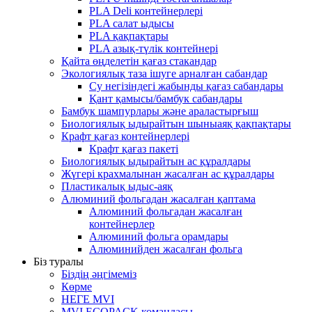
PLA Deli контейнерлері
PLA салат ыдысы
PLA қақпақтары
PLA азық-түлік контейнері
Қайта өңделетін қағаз стакандар
Экологиялық таза ішуге арналған сабандар
Су негізіндегі жабынды қағаз сабандары
Қант қамысы/бамбук сабандары
Бамбук шампурлары және араластырғыш
Биологиялық ыдырайтын шыныаяқ қақпақтары
Крафт қағаз контейнерлері
Крафт қағаз пакеті
Биологиялық ыдырайтын ас құралдары
Жүгері крахмалынан жасалған ас құралдары
Пластикалық ыдыс-аяқ
Алюминий фольгадан жасалған қаптама
Алюминий фольгадан жасалған
контейнерлер
Алюминий фольга орамдары
Алюминийден жасалған фольга
Біз туралы
Біздің әңгімеміз
Көрме
НЕГЕ MVI
MVI ECOPACK командасы