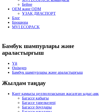
Бейне
OEM және ODM
ҰЗАҚ ДИАСПОРТ
Блог
Брошюра
MVI ECOPACK
Бамбук шампурлары және
араластырғыш
Үй
Өнімдер
Бамбук шампурлары және араластырғыш
Жылдам таңдау
Қант қамысы целлюлозасынан жасалған ыдыс-аяқ
Багассе қабығы
Багассе тәрелкелері
Багассе боулдары
Багассе науалары